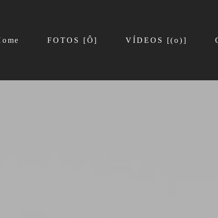
Home
FOTOS [Ô]
VÍDEOS [(o)]